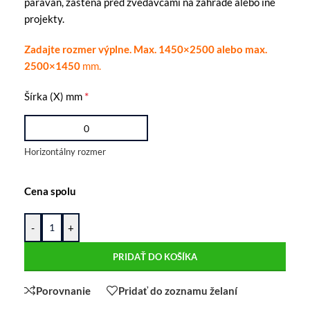
paraván, zástena pred zvedavcami na záhrade alebo iné
projekty.
Zadajte rozmer výplne. Max. 1450×2500 alebo max.
2500×1450
mm.
*
Šírka (X) mm
Horizontálny rozmer
Cena spolu
-
+
PRIDAŤ DO KOŠÍKA
Porovnanie
Pridať do zoznamu želaní