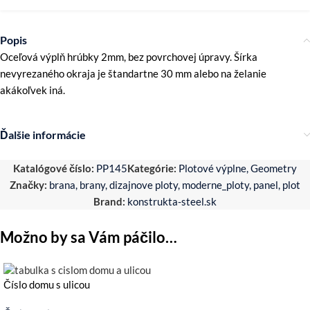
Popis
Oceľová výplň hrúbky 2mm, bez povrchovej úpravy. Šírka
nevyrezaného okraja je štandartne 30 mm alebo na želanie
akákoľvek iná.
Ďalšie informácie
Katalógové číslo:
PP145
Kategórie:
Plotové výplne
,
Geometry
Značky:
brana
,
brany
,
dizajnove ploty
,
moderne_ploty
,
panel
,
plot
Brand:
konstrukta-steel.sk
Možno by sa Vám páčilo…
Číslo domu s ulicou