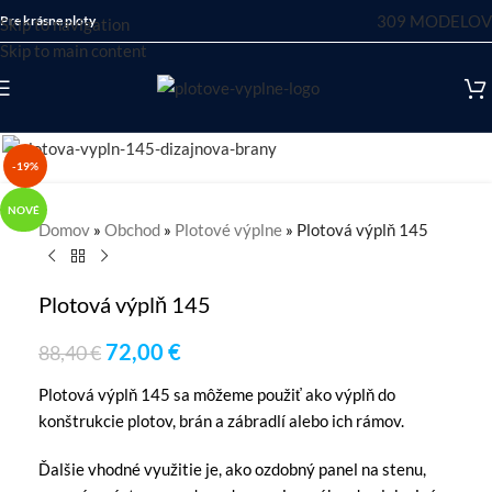
309 MODELOV
Pre krásne ploty
Skip to navigation
Skip to main content
-19%
NOVÉ
Domov
»
Obchod
»
Plotové výplne
»
Plotová výplň 145
Plotová výplň 145
72,00
€
88,40
€
Plotová výplň 145 sa môžeme použiť ako výplň do
konštrukcie plotov, brán a zábradlí alebo ich rámov.
Ďalšie vhodné využitie je, ako ozdobný panel na stenu,