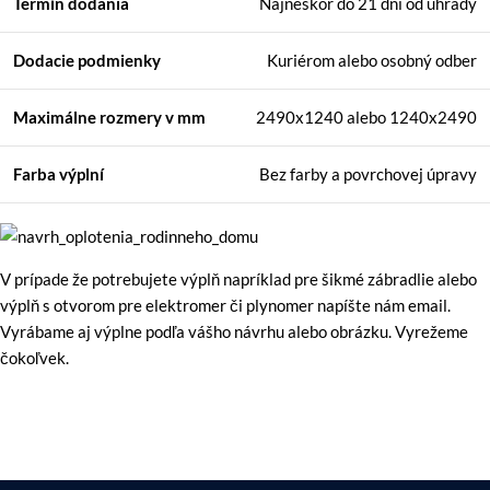
Termín dodania
Najneskôr do 21 dní od úhrady
Dodacie podmienky
Kuriérom alebo osobný odber
Maximálne rozmery
v mm
2490x1240 alebo 1240x2490
Farba výplní
Bez farby a povrchovej úpravy
V prípade že potrebujete výplň napríklad pre šikmé zábradlie alebo
výplň s otvorom pre elektromer či plynomer napíšte nám email.
Vyrábame aj výplne podľa vášho návrhu alebo obrázku. Vyrežeme
čokoľvek.