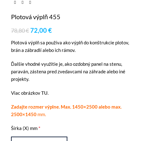
Plotová výplň 455
72,00
€
78,80
€
Plotová výplň sa používa ako výplň do konštrukcie plotov,
brán a zábradlí alebo ich rámov.
Ďalšie vhodné využitie je, ako ozdobný panel na stenu,
paraván, zástena pred zvedavcami na záhrade alebo iné
projekty.
Viac obrázkov
TU.
Zadajte rozmer výplne. Max. 1450×2500 alebo max.
2500×1450
mm.
*
Šírka (X) mm