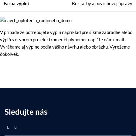
Farba výplní
Bez farby a povrchovej úpravy
V prípade že potrebujete výplň napríklad pre šikmé zábradlie alebo
výplň s otvorom pre elektromer či plynomer napíšte nám email.
Vyrábame aj výplne podľa vášho návrhu alebo obrázku. Vyrežeme
čokoľvek.
Sledujte nás