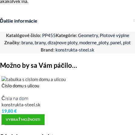
akákoľvek iná.
Ďalšie informácie
Katalógové číslo:
PP455
Kategórie:
Geometry
,
Plotové výplne
Značky:
brana
,
brany
,
dizajnove ploty
,
moderne_ploty
,
panel
,
plot
Brand:
konstrukta-steel.sk
Možno by sa Vám páčilo…
Číslo domu s ulicou
Čísla na dom
konstrukta-steel.sk
19,80
€
VYBRAŤ MOŽNOSTI