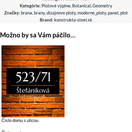
Kategórie:
Plotové výplne
,
Botanical
,
Geometry
Značky:
brana
,
brany
,
dizajnove ploty
,
moderne_ploty
,
panel
,
plot
Brand:
konstrukta-steel.sk
Možno by sa Vám páčilo…
Číslo domu s ulicou