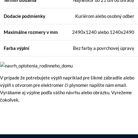
Termín dodania
Najneskôr do 21 dní od úhrady
Dodacie podmienky
Kuriérom alebo osobný odber
Maximálne rozmery
v mm
2490x1240 alebo 1240x2490
Farba výplní
Bez farby a povrchovej úpravy
V prípade že potrebujete výplň napríklad pre šikmé zábradlie alebo
výplň s otvorom pre elektromer či plynomer napíšte nám email.
Vyrábame aj výplne podľa vášho návrhu alebo obrázku. Vyrežeme
čokoľvek.