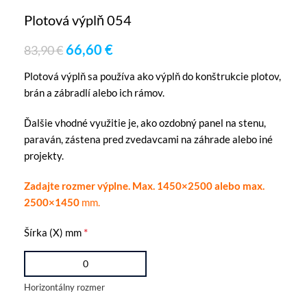
Plotová výplň 054
66,60
€
83,90
€
Plotová výplň sa používa ako výplň do konštrukcie plotov,
brán a zábradlí alebo ich rámov.
Ďalšie vhodné využitie je, ako ozdobný panel na stenu,
paraván, zástena pred zvedavcami na záhrade alebo iné
projekty.
Zadajte rozmer výplne. Max. 1450×2500 alebo max.
2500×1450
mm.
*
Šírka (X) mm
Horizontálny rozmer