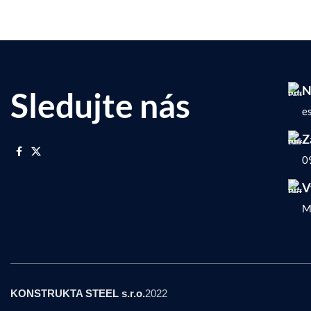
N
Sledujte nás
e
Z
0
V
M
KONSTRUKTA STEEL s.r.o.
2022