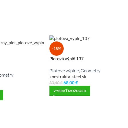
-15%
Plotová výplň 137
Plotové výplne
Geometry
,
ometry
konstrukta-steel.sk
68,00
€
80,40
€
VYBRAŤ MOŽNOSTI