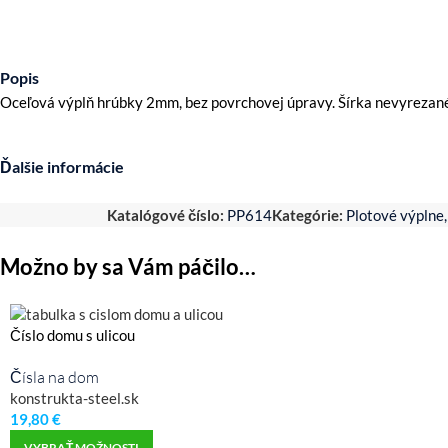
Popis
Oceľová výplň hrúbky 2mm, bez povrchovej úpravy. Šírka nevyrezané
Ďalšie informácie
Katalógové číslo:
PP614
Kategórie:
Plotové výplne
,
Možno by sa Vám páčilo…
Číslo domu s ulicou
Čísla na dom
konstrukta-steel.sk
19,80
€
VYBRAŤ MOŽNOSTI