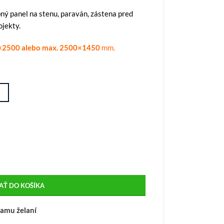
bný panel na stenu, paraván, zástena pred
ojekty.
0×2500 alebo max. 2500×1450
mm.
AŤ DO KOŠÍKA
namu želaní