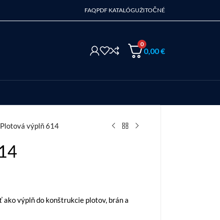
FAQ
PDF KATALÓG
UŽITOČNÉ
0
0,00
€
Plotová výplň 614
614
 ako výplň do konštrukcie plotov, brán a