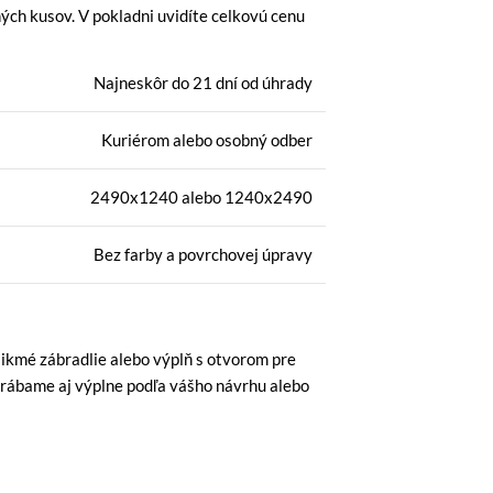
ch kusov. V pokladni uvidíte celkovú cenu
Najneskôr do 21 dní od úhrady
Kuriérom alebo osobný odber
2490x1240 alebo 1240x2490
Bez farby a povrchovej úpravy
šikmé zábradlie alebo výplň s otvorom pre
yrábame aj výplne podľa vášho návrhu alebo