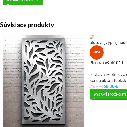
Súvisiace produkty
-9%
Plotová výplň 011
Plotové výplne
Ge
,
konstrukta-steel.sk
68,30
€
75,10
€
VYBRAŤ MOŽNOSTI