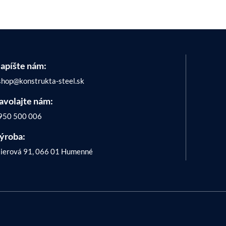
apíšte nám:
shop@konstrukta-steel.sk
avolajte nám:
950 500 006
ýroba:
ierová 91, 066 01 Humenné