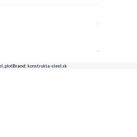
el
,
plot
Brand:
konstrukta-steel.sk