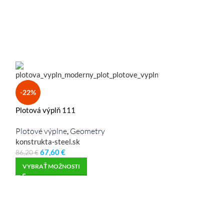
-22%
-26%
Plotová výplň 111
Plotová výplň 5
Plotové výplne
Geometry
Plotové výplne
,
,
konstrukta-steel.sk
konstrukta-steel
67,60
€
66,60
€
86,20
€
89,60
€
VYBRAŤ MOŽNOSTI
VYBRAŤ MOŽNO