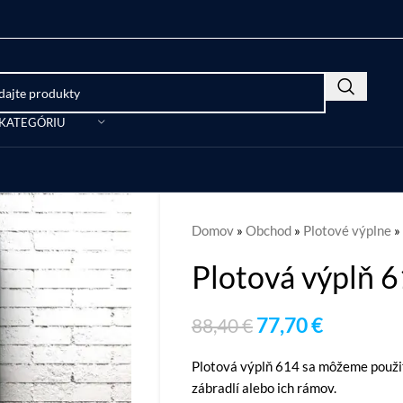
 KATEGÓRIU
Domov
»
Obchod
»
Plotové výplne
»
Plotová výplň 
77,70
€
88,40
€
Plotová výplň 614 sa môžeme použiť
zábradlí alebo ich rámov.