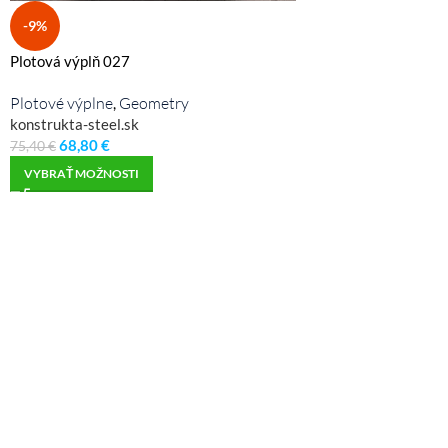
-9%
Plotová výplň 027
Plotové výplne
Geometry
,
konstrukta-steel.sk
68,80
€
75,40
€
VYBRAŤ MOŽNOSTI