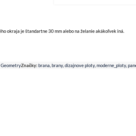
ho okraja je štandartne 30 mm alebo na želanie akákoľvek iná.
Geometry
Značky:
brana
,
brany
,
dizajnove ploty
,
moderne_ploty
,
pan