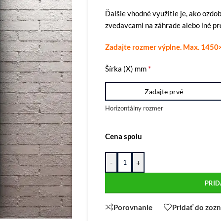
Ďalšie vhodné využitie je, ako ozdo
zvedavcami na záhrade alebo iné pr
Zadajte rozmer výplne. Max. 145
*
Šírka (X) mm
Horizontálny rozmer
Cena spolu
-
+
PRID
Porovnanie
Pridať do zoz