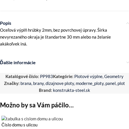
Popis
Oceľová výplň hrúbky 2mm, bez povrchovej úpravy. Šírka
nevyrezaného okraja je štandartne 30 mm alebo na želanie
akákoľvek iná.
Ďalšie informácie
Katalógové číslo:
PP983
Kategórie:
Plotové výplne
,
Geometry
Značky:
brana
,
brany
,
dizajnove ploty
,
moderne_ploty
,
panel
,
plot
Brand:
konstrukta-steel.sk
Možno by sa Vám páčilo…
Číslo domu s ulicou