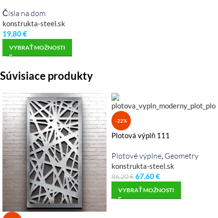
Čísla na dom
konstrukta-steel.sk
19,80
€
VYBRAŤ MOŽNOSTI
Súvisiace produkty
-22%
Plotová výplň 111
Plotové výplne
Geometry
,
konstrukta-steel.sk
67,60
€
86,20
€
VYBRAŤ MOŽNOSTI