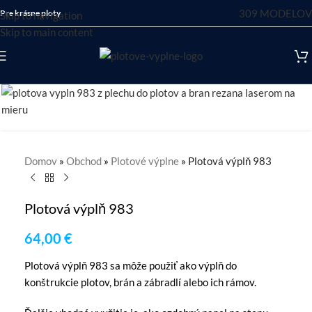
309 MODELOV
Pre krásne ploty
Skip to navigation
Skip to main content
Domov
»
Obchod
»
Plotové výplne
»
Plotová výplň 983
Plotová výplň 983
64,00
€
Plotová výplň 983 sa môže použiť ako výplň do
konštrukcie plotov, brán a zábradlí alebo ich rámov.