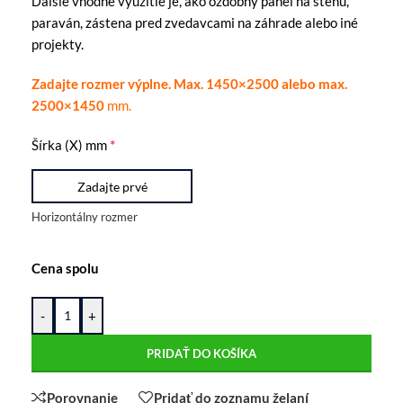
Ďalšie vhodné využitie je, ako ozdobný panel na stenu,
paraván, zástena pred zvedavcami na záhrade alebo iné
projekty.
Zadajte rozmer výplne. Max. 1450×2500 alebo max.
2500×1450
mm.
*
Šírka (X) mm
Horizontálny rozmer
Cena spolu
-
+
PRIDAŤ DO KOŠÍKA
Porovnanie
Pridať do zoznamu želaní