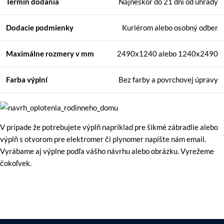
Termín dodania
Najneskôr do 21 dní od úhrady
Dodacie podmienky
Kuriérom alebo osobný odber
Maximálne rozmery
v mm
2490x1240 alebo 1240x2490
Farba výplní
Bez farby a povrchovej úpravy
V prípade že potrebujete výplň napríklad pre šikmé zábradlie alebo
výplň s otvorom pre elektromer či plynomer napíšte nám email.
Vyrábame aj výplne podľa vášho návrhu alebo obrázku. Vyrežeme
čokoľvek.