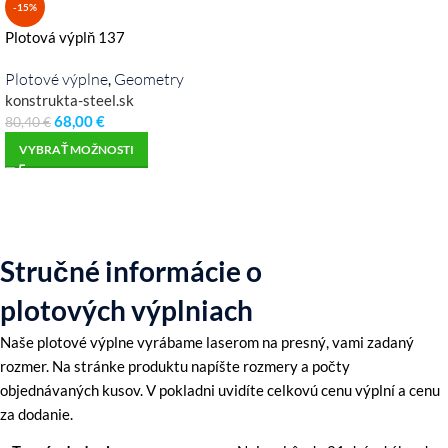
-15%
Plotová výplň 137
Plotové výplne
Geometry
,
konstrukta-steel.sk
68,00
€
80,40
€
VYBRAŤ MOŽNOSTI
Stručné informácie o
plotových výplniach
Naše plotové výplne vyrábame laserom na presný, vami zadaný
rozmer. Na stránke produktu napíšte rozmery a počty
objednávaných kusov. V pokladni uvidíte celkovú cenu výplní a cenu
za dodanie.