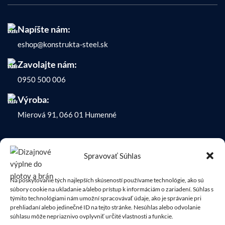
Napíšte nám:
eshop@konstrukta-steel.sk
Zavolajte nám:
0950 500 006
Výroba:
Mierová 91, 066 01 Humenné
Spravovať Súhlas
KATALÓG
Na poskytovanie tých najlepších skúseností používame technológie, ako sú
súbory cookie na ukladanie a/alebo prístup k informáciám o zariadení. Súhlas s
týmito technológiami nám umožní spracovávať údaje, ako je správanie pri
KONSTRUKTA STEEL s.r.o.
2022
prehliadaní alebo jedinečné ID na tejto stránke. Nesúhlas alebo odvolanie
súhlasu môže nepriaznivo ovplyvniť určité vlastnosti a funkcie.