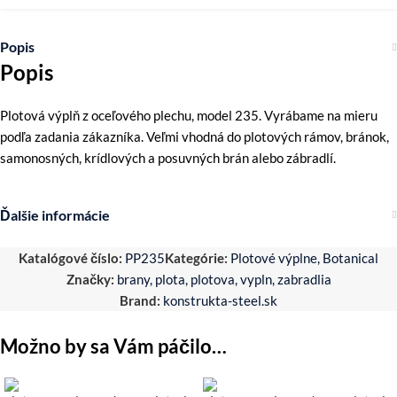
Popis
Popis
Plotová výplň z oceľového plechu, model 235. Vyrábame na mieru
podľa zadania zákazníka. Veľmi vhodná do plotových rámov, bránok,
samonosných, krídlových a posuvných brán alebo zábradlí.
Ďalšie informácie
Katalógové číslo:
PP235
Kategórie:
Plotové výplne
,
Botanical
Značky:
brany
,
plota
,
plotova
,
vypln
,
zabradlia
Brand:
konstrukta-steel.sk
Možno by sa Vám páčilo…