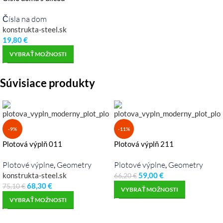
Čísla na dom
konstrukta-steel.sk
19,80
€
VYBRAŤ MOŽNOSTI
Súvisiace produkty
-9%
-11%
Plotová výplň 011
Plotová výplň 211
Plotové výplne
Geometry
Plotové výplne
Geometry
,
,
konstrukta-steel.sk
59,00
€
66,20
€
68,30
€
75,10
€
VYBRAŤ MOŽNOSTI
VYBRAŤ MOŽNOSTI