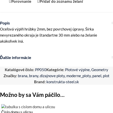
Porovnanie
Pridať do zoznamu želaní
Popis
Oceľová výplň hrúbky 2mm, bez povrchovej úpravy. Šírka
nevyrezaného okraja je štandartne 30 mm alebo na želanie
akákoľvek iná.
Ďalšie informácie
Katalógové číslo:
PP050
Kategórie:
Plotové výplne
,
Geometry
Značky:
brana
,
brany
,
dizajnove ploty
,
moderne_ploty
,
panel
,
plot
Brand:
konstrukta-steel.sk
Možno by sa Vám páčilo…
Číslo domu s ulicou