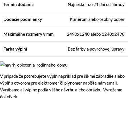
Termín dodania
Najneskôr do 21 dní od úhrady
Dodacie podmienky
Kuriérom alebo osobný odber
Maximálne rozmery
v mm
2490x1240 alebo 1240x2490
Farba výplní
Bez farby a povrchovej úpravy
V prípade že potrebujete výplň napríklad pre šikmé zábradlie alebo
výplň s otvorom pre elektromer či plynomer napíšte nám email.
Vyrábame aj výplne podľa vášho návrhu alebo obrázku. Vyrežeme
čokoľvek.