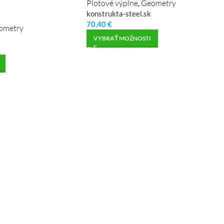
Plotové výplne
Geometry
,
konstrukta-steel.sk
70,40
€
ometry
VYBRAŤ MOŽNOSTI