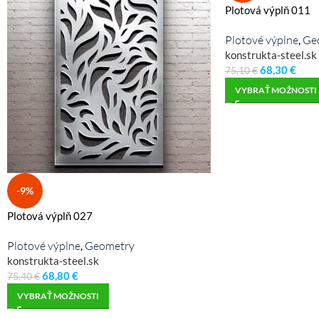
Plotová výplň 011
Plotové výplne
Ge
,
konstrukta-steel.sk
68,30
€
75,10
€
VYBRAŤ MOŽNOSTI
-9%
Plotová výplň 027
Plotové výplne
Geometry
,
konstrukta-steel.sk
68,80
€
75,40
€
VYBRAŤ MOŽNOSTI