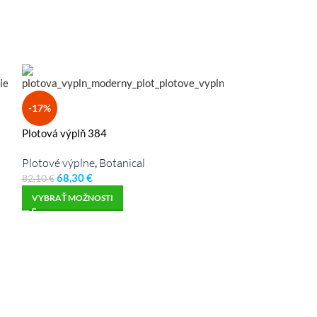
-17%
-19%
Plotová výplň 384
Plotová výplň 0
Plotové výplne
Botanical
Plotové výplne
,
,
68,30
€
konstrukta-steel
82,10
€
72,20
€
89,10
€
VYBRAŤ MOŽNOSTI
VYBRAŤ MOŽNO