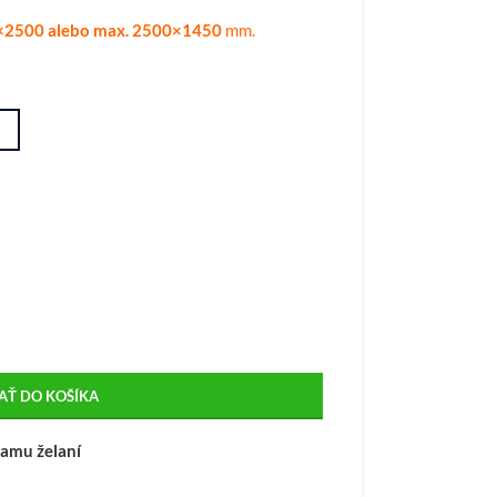
0×2500 alebo max. 2500×1450
mm.
AŤ DO KOŠÍKA
namu želaní