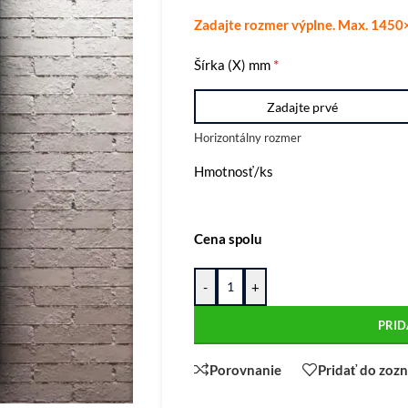
Zadajte rozmer výplne. Max. 145
*
Šírka (X) mm
Horizontálny rozmer
Hmotnosť/ks
Cena spolu
-
+
PRID
Porovnanie
Pridať do zoz