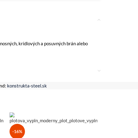
onosných, krídlových a posuvných brán alebo
nd:
konstrukta-steel.sk
-16%
-19%