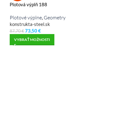
Plotová výplň 188
Plotová výplň 0
Plotové výplne
Geometry
Plotové výplne
,
,
konstrukta-steel.sk
konstrukta-steel
73,50
€
70,00
€
87,70
€
86,80
€
VYBRAŤ MOŽNOSTI
VYBRAŤ MOŽNO