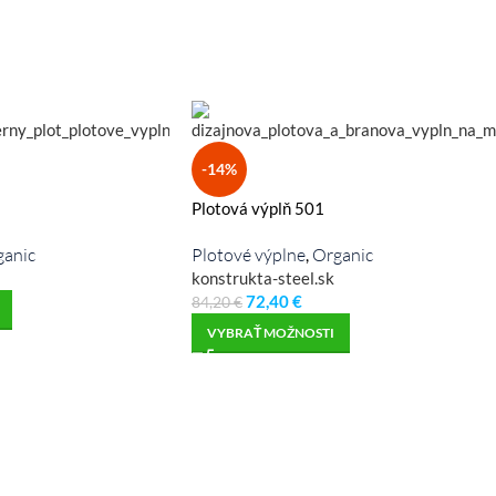
-14%
Plotová výplň 501
ganic
Plotové výplne
Organic
,
konstrukta-steel.sk
72,40
€
84,20
€
VYBRAŤ MOŽNOSTI