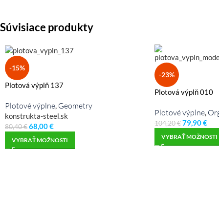
Súvisiace produkty
-15%
-23%
Plotová výplň 137
Plotová výplň 010
Plotové výplne
Geometry
,
Plotové výplne
Or
,
konstrukta-steel.sk
79,90
€
104,20
€
68,00
€
80,40
€
VYBRAŤ MOŽNOSTI
VYBRAŤ MOŽNOSTI