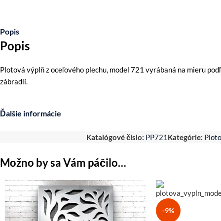
Popis
Popis
Plotová výplň z oceľového plechu, model 721 vyrábaná na mieru podľ
zábradlí.
Ďalšie informácie
Katalógové číslo:
PP721
Kategórie:
Plot
Možno by sa Vám páčilo…
-9%