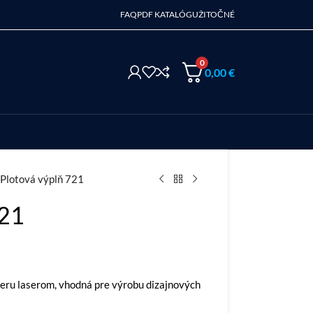
FAQ
PDF KATALÓG
UŽITOČNÉ
0
0,00
€
Plotová výplň 721
721
ieru laserom, vhodná pre výrobu dizajnových