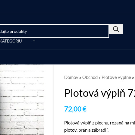
 KATEGÓRIU
Domov
»
Obchod
»
Plotové výplne
»
Plotová výplň 
72,00
€
Plotová výplň z plechu, rezaná na m
plotov, brán a zábradlí.