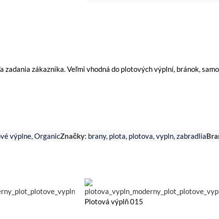
a zadania zákazníka. Veľmi vhodná do plotových výplní, bránok, sam
ové výplne
,
Organic
Značky:
brany
,
plota
,
plotova
,
vypln
,
zabradlia
Bra
Plotová výplň 015