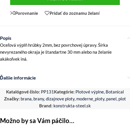
Porovnanie
Pridať do zoznamu želaní
Popis
Oceľová výplň hrúbky 2mm, bez povrchovej úpravy. Šírka
nevyrezaného okraja je štandartne 30 mm alebo na želanie
akákoľvek iná.
Ďalšie informácie
Katalógové číslo:
PP131
Kategórie:
Plotové výplne
,
Botanical
Značky:
brana
,
brany
,
dizajnove ploty
,
moderne_ploty
,
panel
,
plot
Brand:
konstrukta-steel.sk
Možno by sa Vám páčilo…