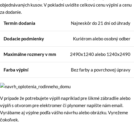
objednávaných kusov. V pokladni uvidíte celkovú cenu výplní a cenu
za dodanie.
Termín dodania
Najneskôr do 21 dní od úhrady
Dodacie podmienky
Kuriérom alebo osobný odber
Maximálne rozmery
v mm
2490x1240 alebo 1240x2490
Farba výplní
Bez farby a povrchovej úpravy
V prípade že potrebujete výplň napríklad pre šikmé zábradlie alebo
výplň s otvorom pre elektromer či plynomer napíšte nám email.
Vyrábame aj výplne podľa vášho návrhu alebo obrázku. Vyrežeme
čokoľvek.